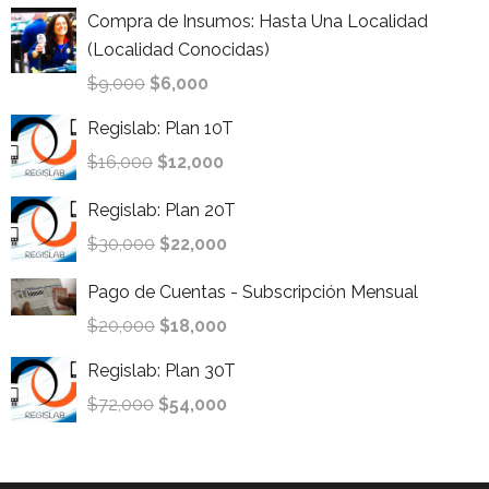
Compra de Insumos: Hasta Una Localidad
(Localidad Conocidas)
$
9,000
$
6,000
Regislab: Plan 10T
$
16,000
$
12,000
Regislab: Plan 20T
$
30,000
$
22,000
Pago de Cuentas - Subscripción Mensual
$
20,000
$
18,000
Regislab: Plan 30T
$
72,000
$
54,000