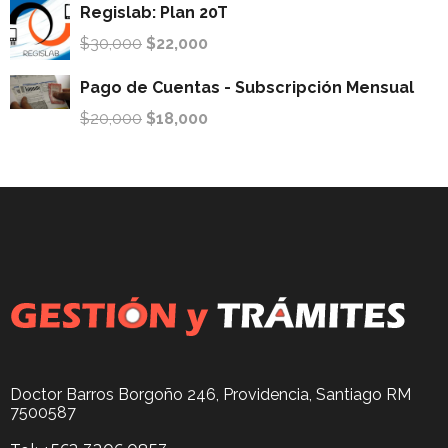
Regislab: Plan 20T
$
30,000
$
22,000
Pago de Cuentas - Subscripción Mensual
$
20,000
$
18,000
Doctor Barros Borgoño 246, Providencia, Santiago RM
7500587