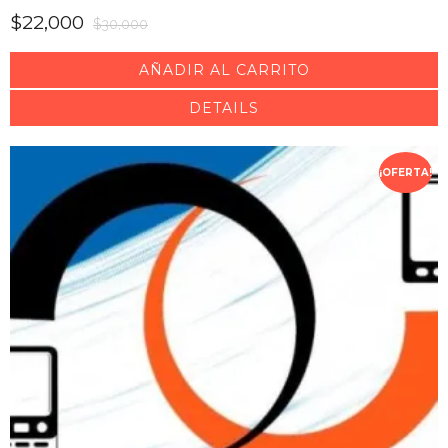
$
22,000
$
30,000
AÑADIR AL CARRITO
DETAILS
¡OFERTA!