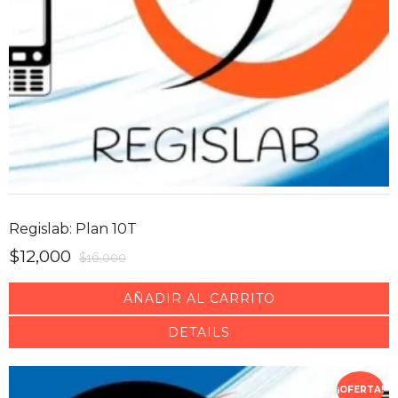
Regislab: Plan 10T
$
12,000
$
16,000
AÑADIR AL CARRITO
DETAILS
¡OFERTA!