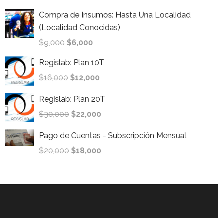
Compra de Insumos: Hasta Una Localidad
(Localidad Conocidas)
$
9,000
$
6,000
Regislab: Plan 10T
$
16,000
$
12,000
Regislab: Plan 20T
$
30,000
$
22,000
Pago de Cuentas - Subscripción Mensual
$
20,000
$
18,000