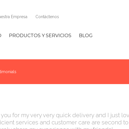
estra Empresa
Contáctenos
O
PRODUCTOS Y SERVICIOS
BLOG
timonials
k you for my very very quick delivery and I just l
icient services and customer care are second to