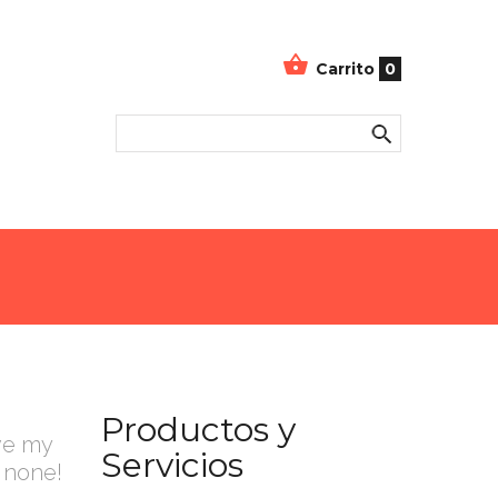
Carrito
0
Productos y
ove my
Servicios
 none!