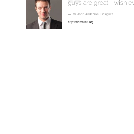
guys are great! I wish ev
Mr. John Anderson
,
Designer
http://demolink.org