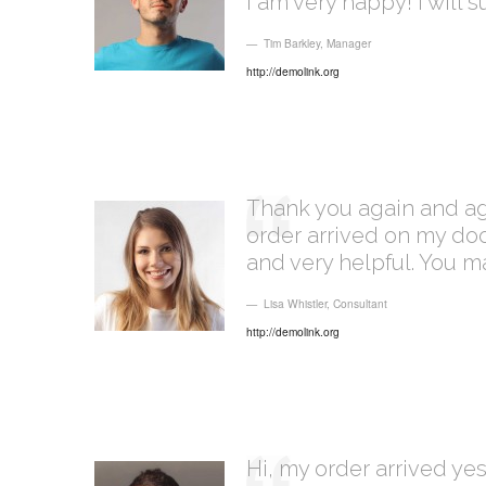
I am very happy! I will 
Tim Barkley
,
Manager
http://demolink.org
Thank you again and aga
order arrived on my door
and very helpful. You 
Lisa Whistler
,
Consultant
http://demolink.org
Hi, my order arrived yest